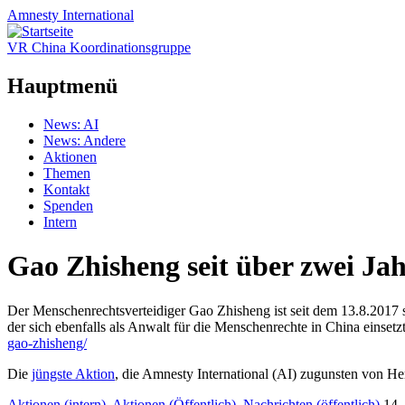
Amnesty
International
VR China Koordinationsgruppe
Hauptmenü
Zum
News: AI
Inhalt
News: Andere
springen
Aktionen
Themen
Kontakt
Spenden
Intern
Gao Zhisheng seit über zwei J
Der Menschenrechtsverteidiger Gao Zhisheng ist seit dem 13.8.2017
der sich ebenfalls als Anwalt für die Menschenrechte in China einset
gao-zhisheng/
Die
jüngste Aktion
, die Amnesty International (AI) zugunsten von Herrn
Aktionen (intern)
,
Aktionen (Öffentlich)
,
Nachrichten (öffentlich)
14.